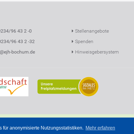
 0234/96 43 2 -0
Stellenangebote
0234/96 43 2 -32
Spenden
o@ejh-bochum.de
Hinweisgebersystem
der Diakonieverbund e.V.
Vielfalt gemeinsam gestalten
 für anonymisierte Nutzungsstatistiken.
Mehr erfahren