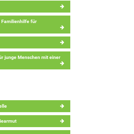
amilienhilfe für
ür junge Menschen mit einer
elle
giearmut