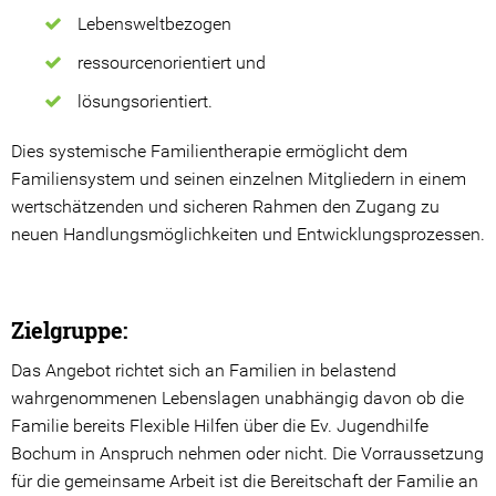
Lebensweltbezogen
Kooperations Gremien
ressourcenorientiert und
Angebote
lösungsorientiert.
Stationäre Angebote
Dies systemische Familientherapie ermöglicht dem
Familiensystem und seinen einzelnen Mitgliedern in einem
Ambulante Angebote
wertschätzenden und sicheren Rahmen den Zugang zu
neuen Handlungsmöglichkeiten und Entwicklungsprozessen.
Beratungsangebote
Prävention
Zielgruppe:
Ansprechpartner*innen
Das Angebot richtet sich an Familien in belastend
Spenden
wahrgenommenen Lebenslagen unabhängig davon ob die
Familie bereits Flexible Hilfen über die Ev. Jugendhilfe
Ihre Spende hilft!
Bochum in Anspruch nehmen oder nicht. Die Vorraussetzung
für die gemeinsame Arbeit ist die Bereitschaft der Familie an
Spendenwege