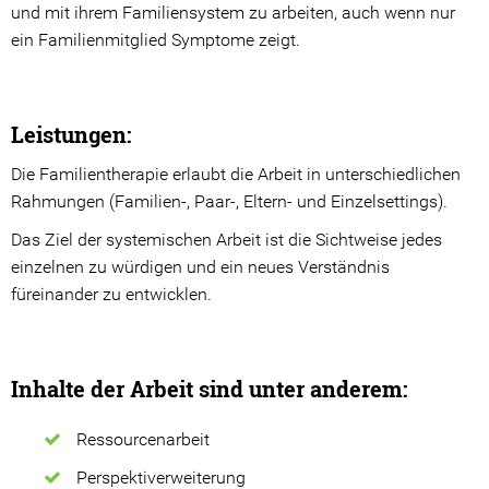
und mit ihrem Familiensystem zu arbeiten, auch wenn nur
Aktuelle Projekte
ein Familienmitglied Symptome zeigt.
Erfolgreiche Projekte
Leistungen:
Kontakt
Die Familientherapie erlaubt die Arbeit in unterschiedlichen
Lob & Kritik
Rahmungen (Familien-, Paar-, Eltern- und Einzelsettings).
Ansprechpartner
Das Ziel der systemischen Arbeit ist die Sichtweise jedes
einzelnen zu würdigen und ein neues Verständnis
Kinder & Jugendliche
füreinander zu entwicklen.
Erwachsene
Beschwerdeformular
Inhalte der Arbeit sind unter anderem:
Intern
Ressourcenarbeit
Partizipation
Perspektiverweiterung