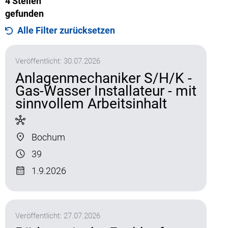
4
Stellen
Vollzeit
(
2
)
Stellenangebote
gefunden
Alle Filter zurücksetzen
Kontakt
Veröffentlicht:
30.07.2026
Anlagenmechaniker S/H/K -
Gas-Wasser Installateur - mit
sinnvollem Arbeitsinhalt
Bochum
39
1.9.2026
Veröffentlicht:
27.07.2026