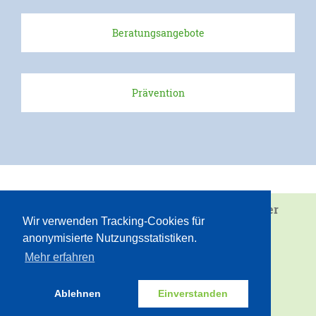
Beratungsangebote
Prävention
Wir sind eine Einrichtung von
Juvandia - der
Wir verwenden Tracking-Cookies für
Diakonieverbund e.V.
anonymisierte Nutzungsstatistiken.
Vielfalt gemeinsam gestalten
Mehr erfahren
INTERN
ZUM SEITENANFANG
Ablehnen
Einverstanden