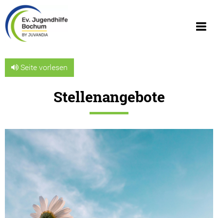
Seite vorlesen
Stellenangebote
Über uns
Wir über uns
Geschäftsberichte
Organigramm
Geschichte
JUVANDIA - der Diakonieverbund e.V.