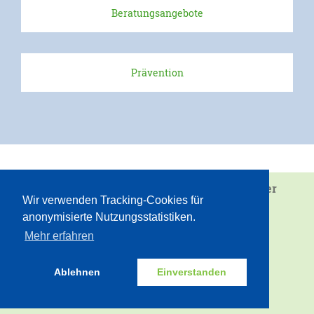
Beratungsangebote
Prävention
Wir sind eine Einrichtung von
Juvandia - der
Wir verwenden Tracking-Cookies für
Diakonieverbund e.V.
anonymisierte Nutzungsstatistiken.
Vielfalt gemeinsam gestalten
Mehr erfahren
INTERN
ZUM SEITENANFANG
Ablehnen
Einverstanden