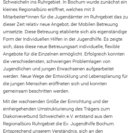
Schweicheln ins Ruhrgebiet. In Bochum wurde zunächst ein
kleines Regionalbüro eröffnet, welches mit 3
Kooperations Gremien
Mitarbeiter*innen für die Jugendämter im Ruhrgebiet das zu
Angebote
dieser Zeit relativ neue Angebot, der Mobilen Betreuung
umsetzte. Diese Betreuung etablierte sich als eigenständige
Stationäre Angebote
Form der Individuellen Hilfen in der Jugendhilfe. Es zeigte
sich, dass diese neue Betreuungsart individuelle, flexible
Ambulante Angebote
Angebote für die Einzelnen ermöglicht. Erfolgreich konnten
die verschiedensten, schwierigen Problemlagen von
Beratungsangebote
Jugendlichen und jungen Erwachsenen aufgearbeitet
werden. Neue Wege der Entwicklung und Lebensplanung für
Prävention
die jungen Menschen eröffneten sich und konnten
Ansprechpartner*innen
gemeinsam beschritten werden.
Mit der wachsenden Größe der Einrichtung und der
Spenden
einhergehenden Umstrukturierung des Trägers zum
Ihre Spende hilft!
Diakonieverbund Schweicheln e.V. entstand aus dem
Regionalbüro Ruhrgebiet die Ev. Jugendhilfe Bochum.
Spendenwege
Entsprechend unserem Verständnis, sich an den