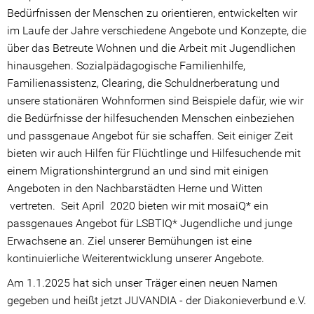
Bedürfnissen der Menschen zu orientieren, entwickelten wir
Aktuelle Projekte
im Laufe der Jahre verschiedene Angebote und Konzepte, die
über das Betreute Wohnen und die Arbeit mit Jugendlichen
Erfolgreiche Projekte
hinausgehen. Sozialpädagogische Familienhilfe,
Familienassistenz, Clearing, die Schuldnerberatung und
Kontakt
unsere stationären Wohnformen sind Beispiele dafür, wie wir
Lob & Kritik
die Bedürfnisse der hilfesuchenden Menschen einbeziehen
und passgenaue Angebot für sie schaffen. Seit einiger Zeit
Ansprechpartner
bieten wir auch Hilfen für Flüchtlinge und Hilfesuchende mit
einem Migrationshintergrund an und sind mit einigen
Kinder & Jugendliche
Angeboten in den Nachbarstädten Herne und Witten
vertreten. Seit April 2020 bieten wir mit mosaiQ* ein
Erwachsene
passgenaues Angebot für LSBTIQ* Jugendliche und junge
Beschwerdeformular
Erwachsene an. Ziel unserer Bemühungen ist eine
kontinuierliche Weiterentwicklung unserer Angebote.
Intern
Am 1.1.2025 hat sich unser Träger einen neuen Namen
Partizipation
gegeben und heißt jetzt JUVANDIA - der Diakonieverbund e.V.