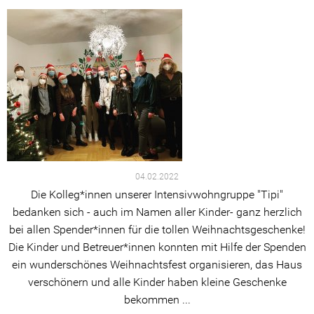
Aktuelle Projekte
Erfolgreiche Projekte
Kontakt
Lob & Kritik
Ansprechpartner
Kinder & Jugendliche
04.02.2022
Die Kolleg*innen unserer Intensivwohngruppe "Tipi"
Erwachsene
bedanken sich - auch im Namen aller Kinder- ganz herzlich
bei allen Spender*innen für die tollen Weihnachtsgeschenke!
Beschwerdeformular
Die Kinder und Betreuer*innen konnten mit Hilfe der Spenden
ein wunderschönes Weihnachtsfest organisieren, das Haus
Intern
verschönern und alle Kinder haben kleine Geschenke
bekommen ...
Partizipation