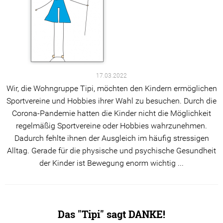
Kooperations Gremien
Angebote
Stationäre Angebote
17.03.2022
Ambulante Angebote
Wir, die Wohngruppe Tipi, möchten den Kindern ermöglichen
Sportvereine und Hobbies ihrer Wahl zu besuchen. Durch die
Beratungsangebote
Corona-Pandemie hatten die Kinder nicht die Möglichkeit
regelmäßig Sportvereine oder Hobbies wahrzunehmen.
Prävention
Dadurch fehlte ihnen der Ausgleich im häufig stressigen
Ansprechpartner*innen
Alltag. Gerade für die physische und psychische Gesundheit
der Kinder ist Bewegung enorm wichtig ...
Spenden
Ihre Spende hilft!
Das "Tipi" sagt DANKE!
Spendenwege