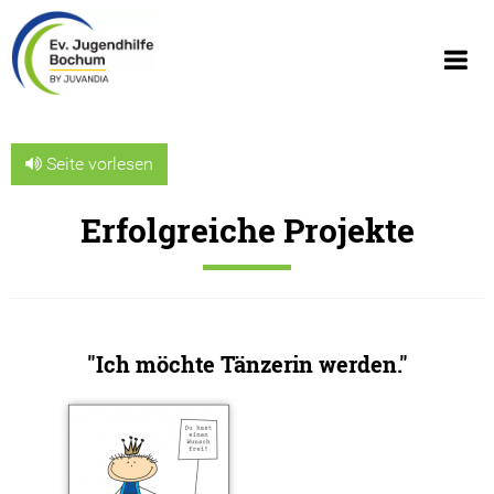
Seite vorlesen
Erfolgreiche Projekte
Über uns
Wir über uns
Geschäftsberichte
"Ich möchte Tänzerin werden."
Organigramm
Geschichte
JUVANDIA - der Diakonieverbund e.V.