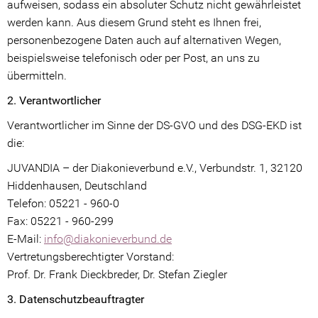
aufweisen, sodass ein absoluter Schutz nicht gewährleistet
Aktuelle Projekte
werden kann. Aus diesem Grund steht es Ihnen frei,
personenbezogene Daten auch auf alternativen Wegen,
Erfolgreiche Projekte
beispielsweise telefonisch oder per Post, an uns zu
übermitteln.
Kontakt
2. Verantwortlicher
Lob & Kritik
Verantwortlicher im Sinne der DS-GVO und des DSG-EKD ist
die:
Ansprechpartner
JUVANDIA – der Diakonieverbund e.V., Verbundstr. 1, 32120
Kinder & Jugendliche
Hiddenhausen, Deutschland
Telefon: 05221 - 960-0
Erwachsene
Fax: 05221 - 960-299
E-Mail:
info@diakonieverbund.de
Beschwerdeformular
Vertretungsberechtigter Vorstand:
Intern
Prof. Dr. Frank Dieckbreder, Dr. Stefan Ziegler
3. Datenschutzbeauftragter
Partizipation