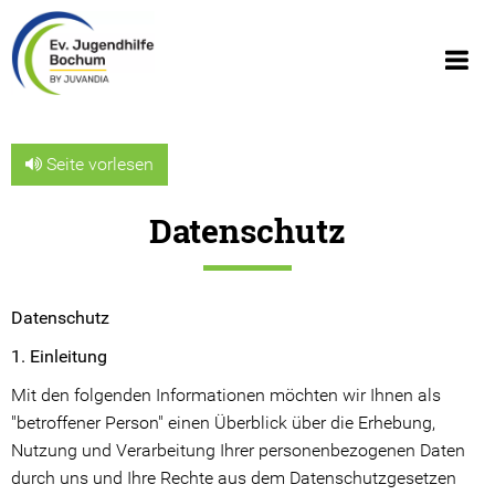
Seite vorlesen
Datenschutz
Über uns
Wir über uns
Datenschutz
Geschäftsberichte
1. Einleitung
Organigramm
Mit den folgenden Informationen möchten wir Ihnen als
"betroffener Person" einen Überblick über die Erhebung,
Geschichte
Nutzung und Verarbeitung Ihrer personenbezogenen Daten
durch uns und Ihre Rechte aus dem Datenschutzgesetzen
JUVANDIA - der Diakonieverbund e.V.