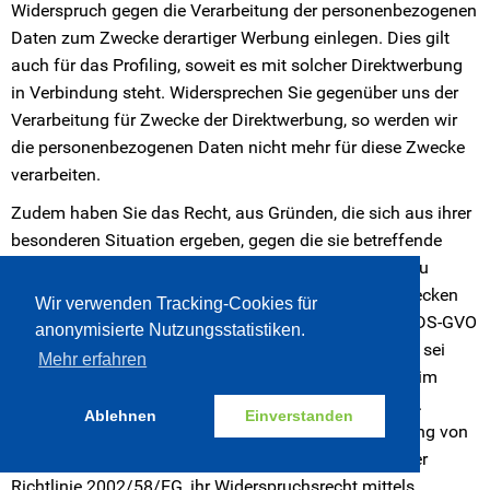
Widerspruch gegen die Verarbeitung der personenbezogenen
Daten zum Zwecke derartiger Werbung einlegen. Dies gilt
auch für das Profiling, soweit es mit solcher Direktwerbung
in Verbindung steht. Widersprechen Sie gegenüber uns der
Verarbeitung für Zwecke der Direktwerbung, so werden wir
die personenbezogenen Daten nicht mehr für diese Zwecke
verarbeiten.
Zudem haben Sie das Recht, aus Gründen, die sich aus ihrer
besonderen Situation ergeben, gegen die sie betreffende
Verarbeitung personenbezogener Daten, die bei uns zu
wissenschaftlichen oder historischen Forschungszwecken
Wir verwenden Tracking-Cookies für
oder zu statistischen Zwecken gemäß Art. 89 Abs. 1 DS-GVO
anonymisierte Nutzungsstatistiken.
(§ 50 DSG-EKD) erfolgen, Widerspruch einzulegen, es sei
Mehr erfahren
denn, eine solche Verarbeitung ist zur Erfüllung einer im
öffentlichen Interesse liegenden Aufgabe erforderlich.
Ablehnen
Einverstanden
Ihnen steht es frei, im Zusammenhang mit der Nutzung von
Diensten der Informationsgesellschaft, ungeachtet der
Richtlinie 2002/58/EG, ihr Widerspruchsrecht mittels