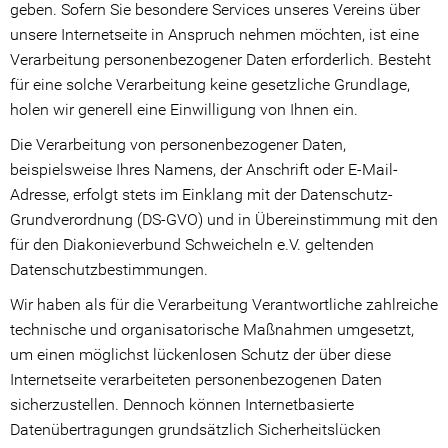
geben. Sofern Sie besondere Services unseres Vereins über
unsere Internetseite in Anspruch nehmen möchten, ist eine
Kooperations Gremien
Verarbeitung personenbezogener Daten erforderlich. Besteht
Angebote
für eine solche Verarbeitung keine gesetzliche Grundlage,
holen wir generell eine Einwilligung von Ihnen ein.
Stationäre Angebote
Die Verarbeitung von personenbezogener Daten,
Ambulante Angebote
beispielsweise Ihres Namens, der Anschrift oder E-Mail-
Adresse, erfolgt stets im Einklang mit der Datenschutz-
Beratungsangebote
Grundverordnung (DS-GVO) und in Übereinstimmung mit den
für den Diakonieverbund Schweicheln e.V. geltenden
Prävention
Datenschutzbestimmungen.
Ansprechpartner*innen
Wir haben als für die Verarbeitung Verantwortliche zahlreiche
technische und organisatorische Maßnahmen umgesetzt,
Spenden
um einen möglichst lückenlosen Schutz der über diese
Internetseite verarbeiteten personenbezogenen Daten
Ihre Spende hilft!
sicherzustellen. Dennoch können Internetbasierte
Datenübertragungen grundsätzlich Sicherheitslücken
Spendenwege