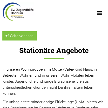
Seite vorlesen
Stationäre Angebote
Über uns
Wir über uns
In unseren Wohngruppen, im Mutter/Vater-Kind Haus, im
Geschäftsberichte
Betreuten Wohnen und in unseren WohnMobilen leben
Kinder, Jugendliche und junge Erwachsene, die aus
Organigramm
unterschiedlichen Gründen nicht bei ihren Eltern leben
können.
Geschichte
Für unbegleitete minderjährige Flüchtlinge (UMA) bieten wir
JUVANDIA - der Diakonieverbund e.V.
eine Beheimatung im Betreuten Wohnen in Bochum oder