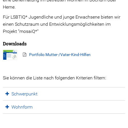
Herne.
Kooperations Gremien
Für LSBTIQ* Jugendliche und junge Erwachsene bieten wir
Angebote
einen Schutzraum und Entwicklungsmöglichkeiten im
Projekt "mosaiQ*"
Stationäre Angebote
Downloads
Ambulante Angebote
Portfolio Mutter-/Vater-Kind-Hilfen
Beratungsangebote
Prävention
Sie können die Liste nach folgenden Kriterien filtern:
Ansprechpartner*innen
Schwerpunkt
Spenden
Wohnform
Ihre Spende hilft!
Spendenwege