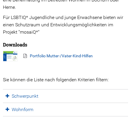
Herne.
Kooperations Gremien
Für LSBTIQ* Jugendliche und junge Erwachsene bieten wir
Angebote
einen Schutzraum und Entwicklungsmöglichkeiten im
Projekt "mosaiQ*"
Stationäre Angebote
Downloads
Ambulante Angebote
Portfolio Mutter-/Vater-Kind-Hilfen
Beratungsangebote
Prävention
Sie können die Liste nach folgenden Kriterien filtern:
Ansprechpartner*innen
Schwerpunkt
Spenden
Wohnform
Ihre Spende hilft!
Spendenwege