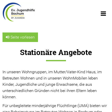
Seite vorlesen
Stationäre Angebote
Über uns
Wir über uns
In unseren Wohngruppen, im Mutter/Vater-Kind Haus, im
Geschäftsberichte
Betreuten Wohnen und in unseren WohnMobilen leben
Kinder, Jugendliche und junge Erwachsene, die aus
Organigramm
unterschiedlichen Gründen nicht bei ihren Eltern leben
können.
Geschichte
Für unbegleitete minderjährige Flüchtlinge (UMA) bieten wir
JUVANDIA - der Diakonieverbund e.V.
eine Beheimatung im Betreuten Wohnen in Bochum oder