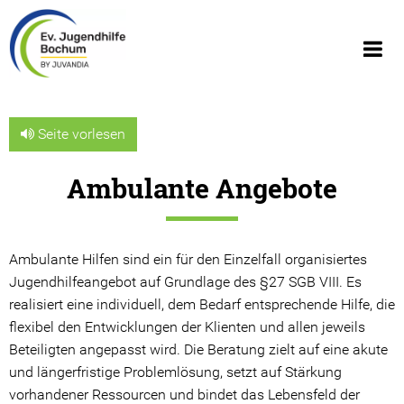
Seite vorlesen
Ambulante Angebote
Über uns
Wir über uns
Ambulante Hilfen sind ein für den Einzelfall organisiertes
Geschäftsberichte
Jugendhilfeangebot auf Grundlage des §27 SGB VIII. Es
realisiert eine individuell, dem Bedarf entsprechende Hilfe, die
Organigramm
flexibel den Entwicklungen der Klienten und allen jeweils
Beteiligten angepasst wird. Die Beratung zielt auf eine akute
Geschichte
und längerfristige Problemlösung, setzt auf Stärkung
vorhandener Ressourcen und bindet das Lebensfeld der
JUVANDIA - der Diakonieverbund e.V.