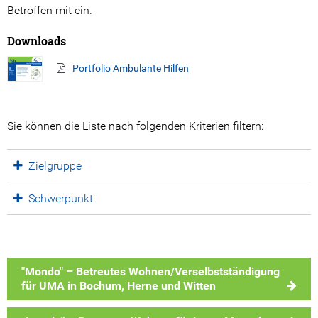
Betroffen mit ein.
Kooperations Gremien
Downloads
Angebote
Portfolio Ambulante Hilfen
Stationäre Angebote
Ambulante Angebote
Sie können die Liste nach folgenden Kriterien filtern:
Beratungsangebote
Zielgruppe
Prävention
Schwerpunkt
Ansprechpartner*innen
Spenden
"Mondo" – Betreutes Wohnen/Verselbstständigung
Ihre Spende hilft!
für UMA in Bochum, Herne und Witten
Spendenwege