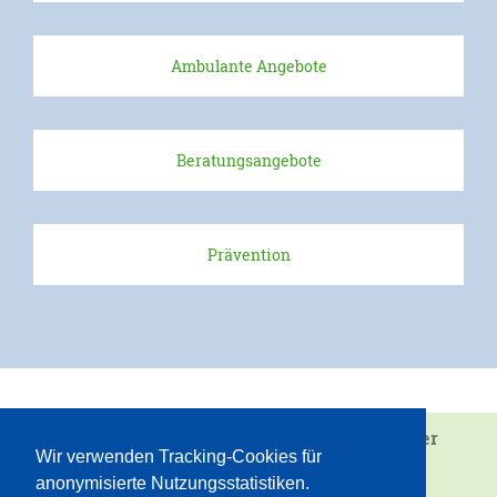
Aktuelle Projekte
Ambulante Angebote
Erfolgreiche Projekte
Kontakt
Beratungsangebote
Lob & Kritik
Ansprechpartner
Prävention
Kinder & Jugendliche
Erwachsene
Beschwerdeformular
Intern
Wir sind eine Einrichtung von
Juvandia - der
Wir verwenden Tracking-Cookies für
Diakonieverbund e.V.
Partizipation
anonymisierte Nutzungsstatistiken.