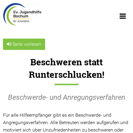
Seite vorlesen
Beschweren statt
Über uns
Runterschlucken!
Wir über uns
Geschäftsberichte
Beschwerde- und Anregungsverfahren
Organigramm
Für alle Hilfeempfänger gibt es ein Beschwerde- und
Geschichte
Angregungsverfahren. Alle Betreuten werden aufgerufen und
motiviert sich über Unzufriedenheiten zu beschweren oder
JUVANDIA - der Diakonieverbund e.V.