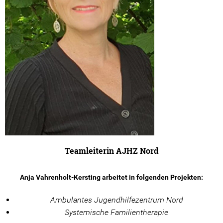
Kooperations Gremien
Angebote
Stationäre Angebote
Ambulante Angebote
Beratungsangebote
Prävention
Teamleiterin AJHZ Nord
Ansprechpartner*innen
Spenden
Anja Vahrenholt-Kersting arbeitet in folgenden Projekten:
Ihre Spende hilft!
Ambulantes Jugendhilfezentrum Nord
Systemische Familientherapie
Spendenwege