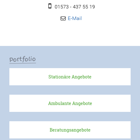
01573 - 437 55 19
Aktuelle Projekte
Erfolgreiche Projekte
Kontakt
Lob & Kritik
Portfolio
Ansprechpartner
Stationäre Angebote
Kinder & Jugendliche
Erwachsene
Ambulante Angebote
Beschwerdeformular
Intern
Beratungsangebote
Partizipation