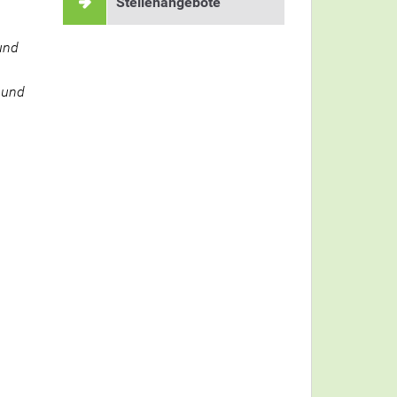
Stellenangebote
und
 und