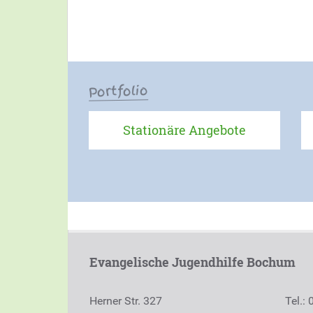
Portfolio
Stationäre Angebote
Evangelische Jugendhilfe Bochum
Herner Str. 327
Tel.: