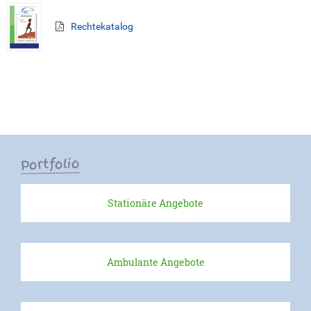
Kooperations Gremien
Rechtekatalog
Angebote
Stationäre Angebote
Ambulante Angebote
Beratungsangebote
Portfolio
Prävention
Stationäre Angebote
Ansprechpartner*innen
Spenden
Ambulante Angebote
Ihre Spende hilft!
Spendenwege