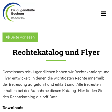
Seite vorlesen
Rechtekatalog und Flyer
Über uns
Wir über uns
Gemeinsam mit Jugendlichen haben wir Rechtekataloge und
Geschäftsberichte
Flyer entwickelt, in denen die wichtigsten Rechte innerhalb
der Betreuung aufgeführt und erklärt sind. Alle Betreuten
Organigramm
erhalten bei der Aufnahme diesen Katalog. Hier finden Sie
den Rechtekatalog als pdf-Datei.
Geschichte
Downloads
JUVANDIA - der Diakonieverbund e.V.