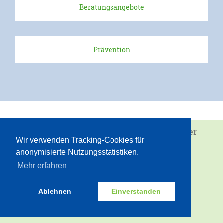
Beratungsangebote
Aktuelle Projekte
Erfolgreiche Projekte
Prävention
Kontakt
Lob & Kritik
Ansprechpartner
Kinder & Jugendliche
Wir sind eine Einrichtung von
Juvandia - der
Wir verwenden Tracking-Cookies für
Diakonieverbund e.V.
Erwachsene
anonymisierte Nutzungsstatistiken.
Vielfalt gemeinsam gestalten
Mehr erfahren
Beschwerdeformular
INTERN
ZUM SEITENANFANG
Intern
Ablehnen
Einverstanden
Partizipation